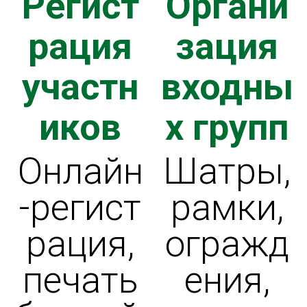
Регист
Органи
КА
рация
зация
И
участн
входны
НИЕ
иков
х групп
Онлайн
Шатры,
-регист
рамки,
рация,
огражд
печать
ения,