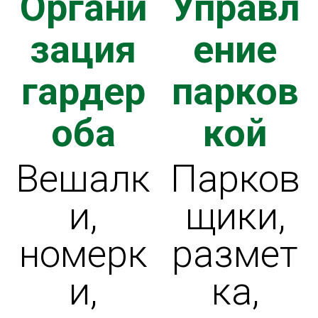
Органи
Управл
зация
ение
гардер
парков
оба
кой
Вешалк
Парков
и,
щики,
номерк
размет
и,
ка,