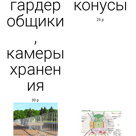
гардер
конусы
общики
25
р.
,
камеры
хранен
ия
30
р.