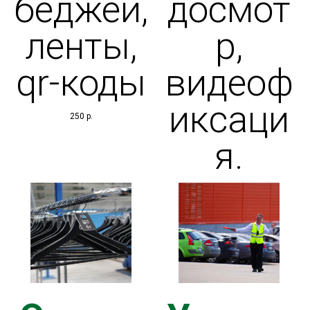
ВАНИЕ
беджей,
досмот
ленты,
р,
qr-коды
видеоф
иксаци
И
250
р.
я.
КТЫ
Я