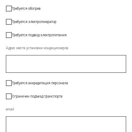
И
Требуется обогрев
Требуется электрогенератор
ЖИ
Требуется подвод электропитания
Адрес места установки кондиционеров
ТАКТЫ
Требуется аккредитация персонала
Ограничен подъезд транспорта
ИЯ
email