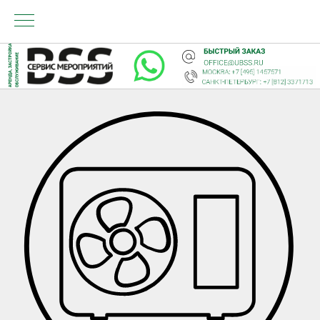
НДА
Т