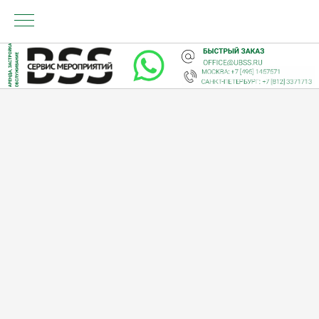
РЕ
Универсальный
застройщик
в Сербии
Мы говорим на русском, сербском и
английском и застраиваем выставки,
театральные спектакли, форумы и концерты с
привычным вам качеством