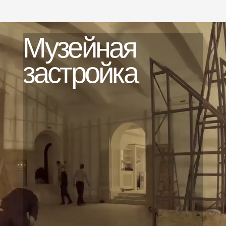
Строим выездные и локальные
выставки для мировых музеев на
ФИС
территории Сербии и Балкан.
Работаем с привозными
экспонатами, изготавливаем
сложное оформление и витрины,
интегрируем мультимедиа
Форумы и
РИМ
госпротокол